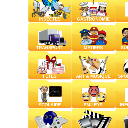
INSECTES
GASTRONOMIE
TRANSPORT
METIERS
SU
FETES
ART & MUSIQUE
SPOR
SCOLAIRE
SMILEYS
IN