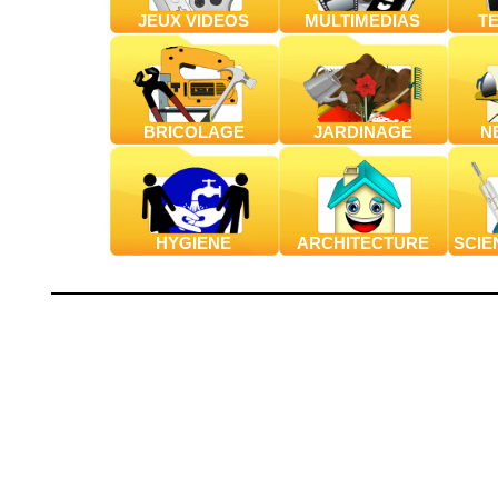
JEUX VIDEOS
MULTIMEDIAS
T
BRICOLAGE
JARDINAGE
N
HYGIENE
ARCHITECTURE
SCIE