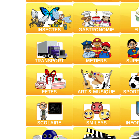
INSECTES
GASTRONOMIE
F
TRANSPORT
METIERS
SUPE
FETES
ART & MUSIQUE
SPORT
SCOLAIRE
SMILEYS
INFO