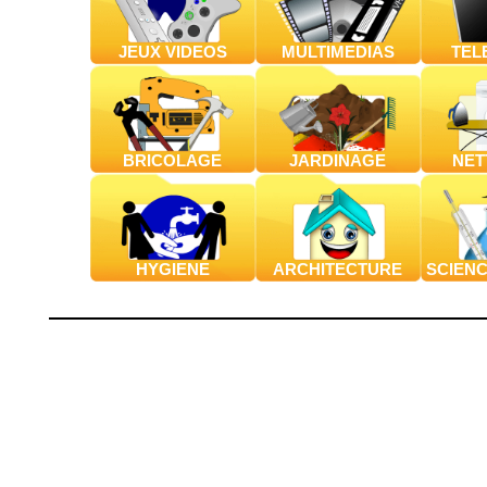
JEUX VIDEOS
MULTIMEDIAS
TEL
BRICOLAGE
JARDINAGE
NET
HYGIENE
ARCHITECTURE
SCIEN