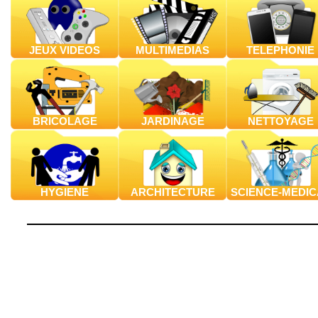
JEUX VIDEOS
MULTIMEDIAS
TELEPHONIE
BRICOLAGE
JARDINAGE
NETTOYAGE
HYGIENE
ARCHITECTURE
SCIENCE-MEDIC