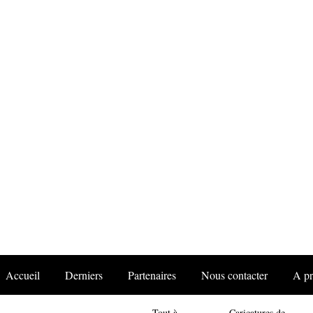
Accueil
Derniers
Partenaires
Nous contacter
A p
Tout à
Caricatures de