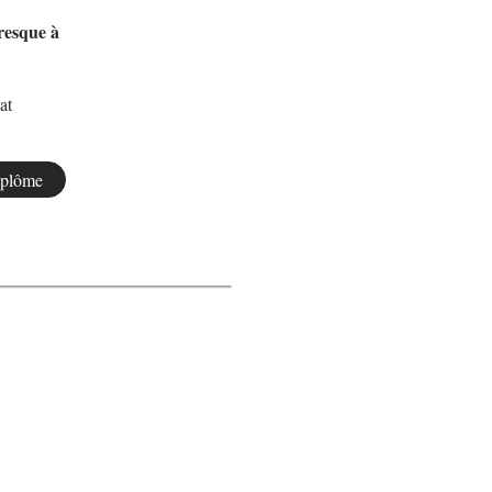
resque à
at