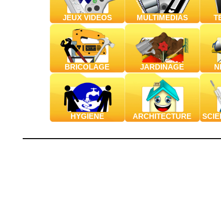
JEUX VIDEOS
MULTIMEDIAS
T
BRICOLAGE
JARDINAGE
N
HYGIENE
ARCHITECTURE
SCIE