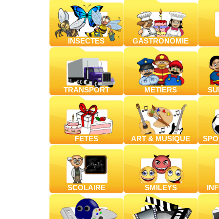
INSECTES
GASTRONOMIE
TRANSPORT
METIERS
SU
FETES
ART & MUSIQUE
SPO
SCOLAIRE
SMILEYS
IN