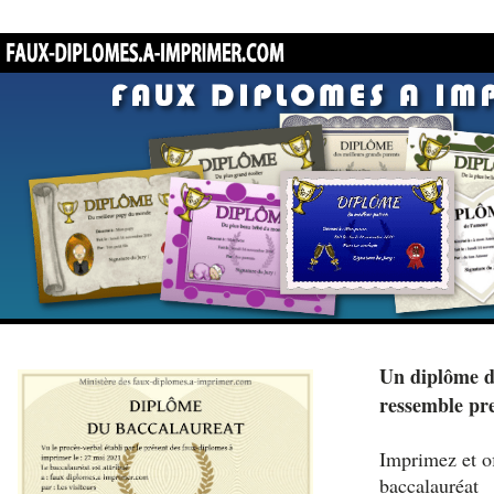
Un diplôme d
ressemble pr
Imprimez et of
baccalauréat