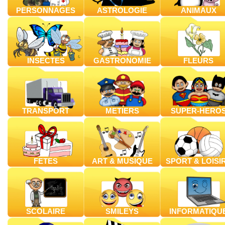
PERSONNAGES
ASTROLOGIE
ANIMAUX
INSECTES
GASTRONOMIE
FLEURS
TRANSPORT
METIERS
SUPER-HERO
FETES
ART & MUSIQUE
SPORT & LOISI
SCOLAIRE
SMILEYS
INFORMATIQU