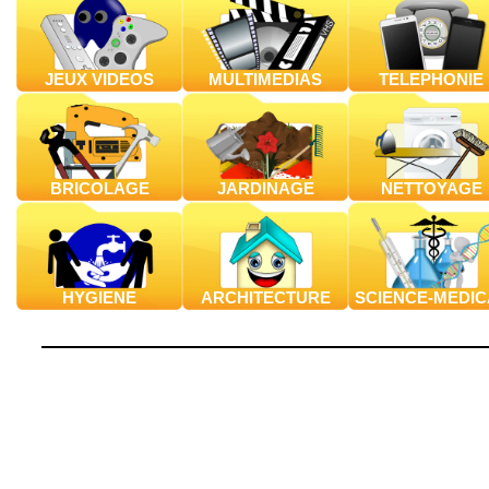
JEUX VIDEOS
MULTIMEDIAS
TELEPHONIE
BRICOLAGE
JARDINAGE
NETTOYAGE
HYGIENE
ARCHITECTURE
SCIENCE-MEDIC