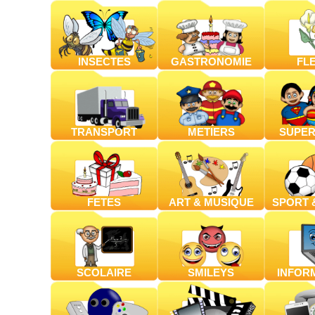
INSECTES
GASTRONOMIE
FL
TRANSPORT
METIERS
SUPER
FETES
ART & MUSIQUE
SPORT &
SCOLAIRE
SMILEYS
INFOR