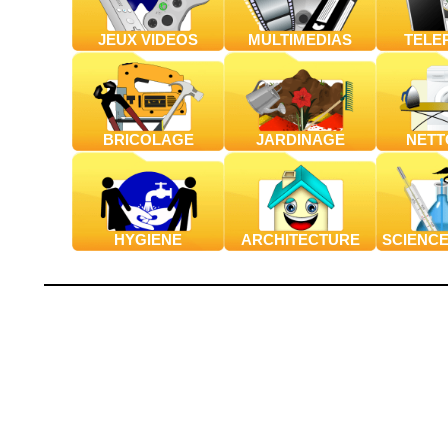
JEUX VIDEOS
MULTIMEDIAS
TELE
BRICOLAGE
JARDINAGE
NETT
HYGIENE
ARCHITECTURE
SCIENCE