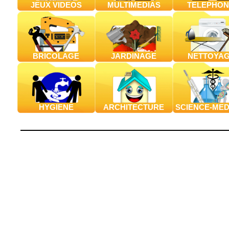
JEUX VIDEOS
MULTIMEDIAS
TELEPHON
BRICOLAGE
JARDINAGE
NETTOYA
HYGIENE
ARCHITECTURE
SCIENCE-MED