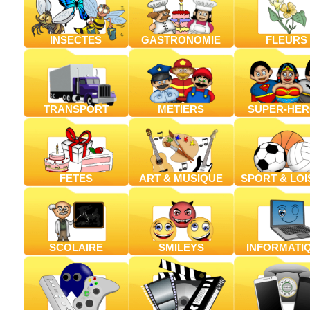
INSECTES
GASTRONOMIE
FLEURS
TRANSPORT
METIERS
SUPER-HE
FETES
ART & MUSIQUE
SPORT & LOI
SCOLAIRE
SMILEYS
INFORMATI