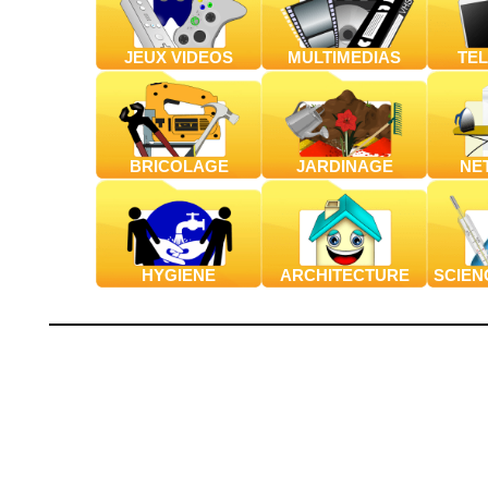
JEUX VIDEOS
MULTIMEDIAS
TE
BRICOLAGE
JARDINAGE
NE
HYGIENE
ARCHITECTURE
SCIEN