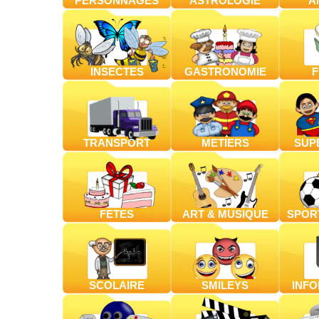
PERSONNAGES
ASTROLOGIE
A
INSECTES
GASTRONOMIE
F
TRANSPORT
METIERS
SUP
FETES
ART & MUSIQUE
SPORT
SCOLAIRE
SMILEYS
INF