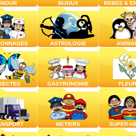
AMOUR
BIJOUX
BEBES & E
SONNAGES
ASTROLOGIE
ANIMA
SECTES
GASTRONOMIE
FLEU
ANSPORT
METIERS
SUPER-H