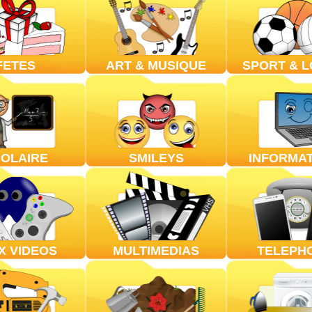
FETES
ART & MUSIQUE
SPORT & L
OLAIRE
SMILEYS
INFORMA
X VIDEOS
MULTIMEDIAS
TELEPH