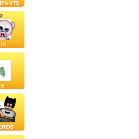
NFANTS
UX
RS
EROS