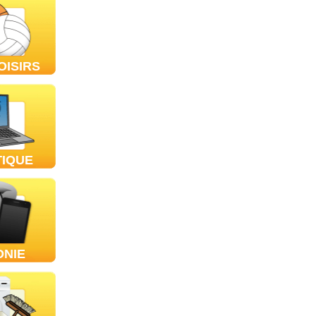
OISIRS
TIQUE
ONIE