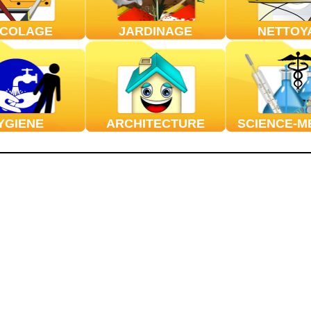
ICOLAGE
JARDINAGE
NETTOY
YGIENE
ARCHITECTURE
SCIENCE-M