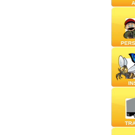
PER
IN
TR