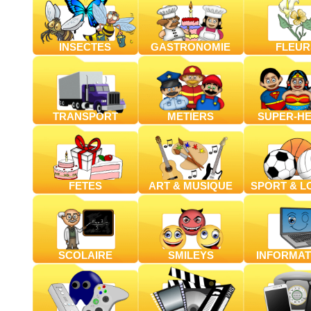
INSECTES
GASTRONOMIE
FLEUR
TRANSPORT
METIERS
SUPER-H
FETES
ART & MUSIQUE
SPORT & L
SCOLAIRE
SMILEYS
INFORMAT