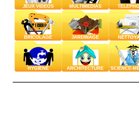
JEUX VIDEOS
MULTIMEDIAS
TELEPHO
BRICOLAGE
JARDINAGE
NETTOY
HYGIENE
ARCHITECTURE
SCIENCE-M