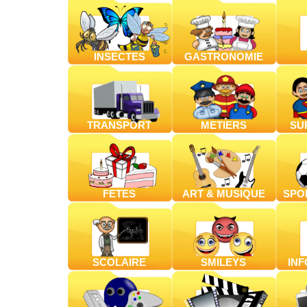
INSECTES
GASTRONOMIE
TRANSPORT
METIERS
SU
FETES
ART & MUSIQUE
SPOR
SCOLAIRE
SMILEYS
IN