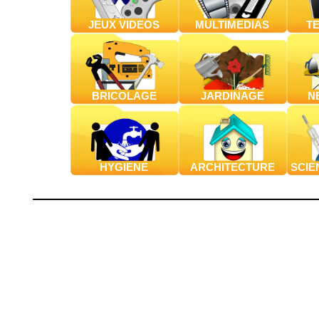
JEUX VIDEOS
MULTIMEDIAS
T
BRICOLAGE
JARDINAGE
N
HYGIENE
ARCHITECTURE
SCIE