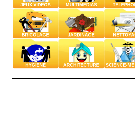
JEUX VIDEOS
MULTIMEDIAS
TELEPHO
BRICOLAGE
JARDINAGE
NETTOYA
HYGIENE
ARCHITECTURE
SCIENCE-ME