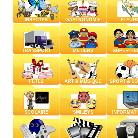
INSECTES
GASTRONOMIE
FLEUR
TRANSPORT
METIERS
SUPER-HE
FETES
ART & MUSIQUE
SPORT & LO
SCOLAIRE
SMILEYS
INFORMAT