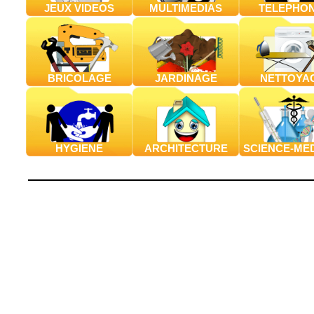
JEUX VIDEOS
MULTIMEDIAS
TELEPHON
BRICOLAGE
JARDINAGE
NETTOYA
HYGIENE
ARCHITECTURE
SCIENCE-ME