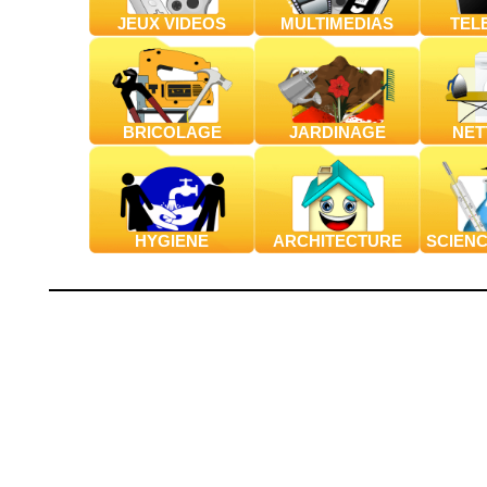
JEUX VIDEOS
MULTIMEDIAS
TEL
BRICOLAGE
JARDINAGE
NET
HYGIENE
ARCHITECTURE
SCIENC