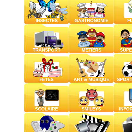
INSECTES
GASTRONOMIE
F
TRANSPORT
METIERS
SUPE
FETES
ART & MUSIQUE
SPORT
SCOLAIRE
SMILEYS
INFO