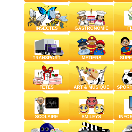
INSECTES
GASTRONOMIE
F
TRANSPORT
METIERS
SUPE
FETES
ART & MUSIQUE
SPORT
SCOLAIRE
SMILEYS
INFO