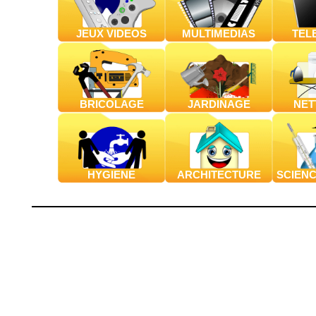
JEUX VIDEOS
MULTIMEDIAS
TEL
BRICOLAGE
JARDINAGE
NET
HYGIENE
ARCHITECTURE
SCIENC