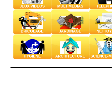
JEUX VIDEOS
MULTIMEDIAS
TELEPH
BRICOLAGE
JARDINAGE
NETTOY
HYGIENE
ARCHITECTURE
SCIENCE-M