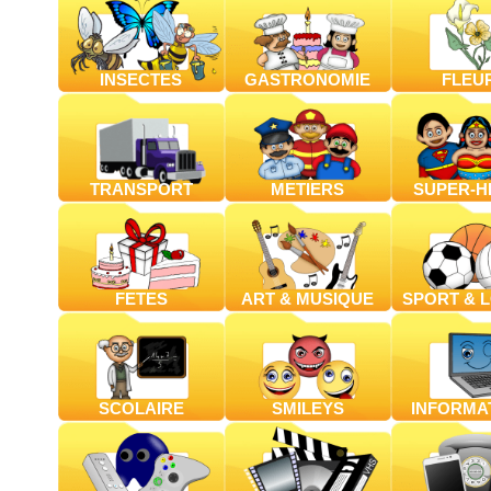
INSECTES
GASTRONOMIE
FLEU
TRANSPORT
METIERS
SUPER-H
FETES
ART & MUSIQUE
SPORT & L
SCOLAIRE
SMILEYS
INFORMA