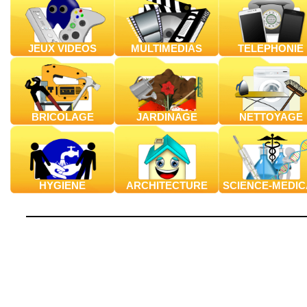
JEUX VIDEOS
MULTIMEDIAS
TELEPHONIE
BRICOLAGE
JARDINAGE
NETTOYAGE
HYGIENE
ARCHITECTURE
SCIENCE-MEDIC