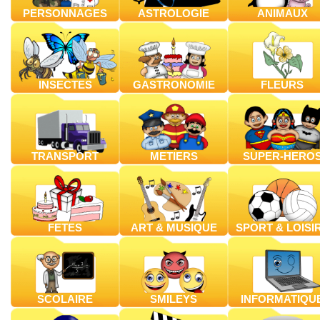
PERSONNAGES
ASTROLOGIE
ANIMAUX
INSECTES
GASTRONOMIE
FLEURS
TRANSPORT
METIERS
SUPER-HERO
FETES
ART & MUSIQUE
SPORT & LOISI
SCOLAIRE
SMILEYS
INFORMATIQU