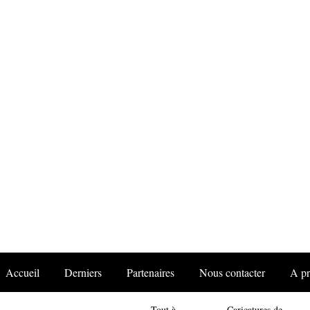
Accueil
Derniers
Partenaires
Nous contacter
A p
Tout à
Caricatures de